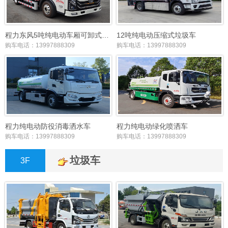
程力东风5吨纯电动车厢可卸式垃圾车
12吨纯电动压缩式垃圾车
购车电话：13997888309
购车电话：13997888309
程力纯电动防役消毒洒水车
程力纯电动绿化喷洒车
购车电话：13997888309
购车电话：13997888309
垃圾车
3F