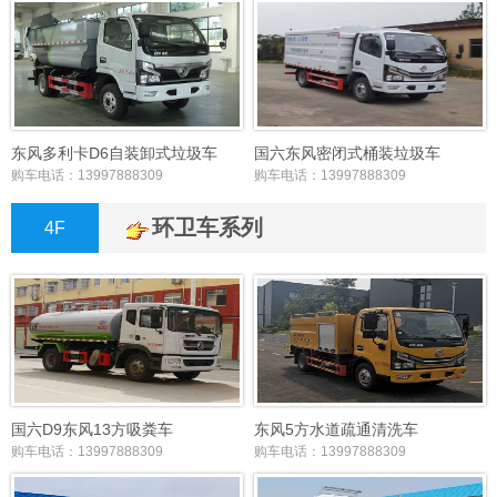
东风多利卡D6自装卸式垃圾车
国六东风密闭式桶装垃圾车
购车电话：13997888309
购车电话：13997888309
环卫车系列
4F
国六D9东风13方吸粪车
东风5方水道疏通清洗车
购车电话：13997888309
购车电话：13997888309