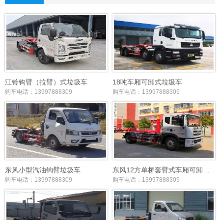
江铃钩臂（拉臂）式垃圾车
18吨车厢可卸式垃圾车
购车电话：13997888309
购车电话：13997888309
东风小型汽油钩臂垃圾车
东风12方单桥套臂式车厢可卸式垃圾车
购车电话：13997888309
购车电话：13997888309